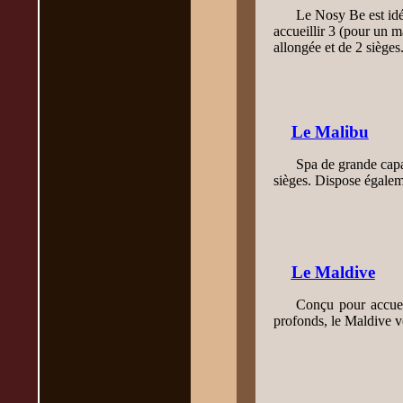
Le Nosy Be est idé
accueillir 3 (pour un 
allongée et de 2 sièges
Le Malibu
Spa de grande capa
sièges. Dispose égalem
Le Maldive
Conçu pour accuei
profonds, le Maldive v