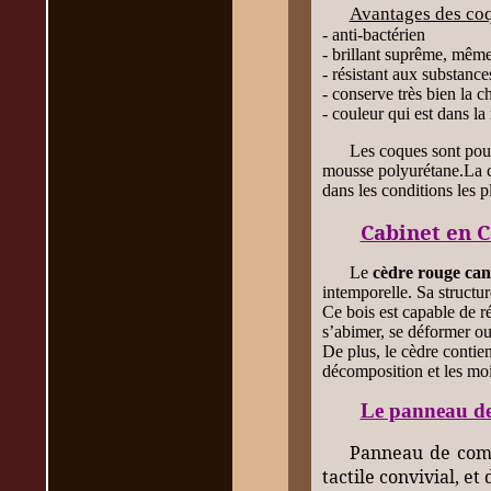
Avantages des coq
- anti-bactérien
- brillant suprême, mêm
- résistant aux substance
- conserve très bien la 
- couleur qui est dans l
Les coques sont pourv
mousse polyurétane.La co
dans les conditions les p
Cabinet en 
Le
cèdre rouge ca
intemporelle. Sa structur
Ce bois est capable de ré
s’abimer, se déformer ou
De plus, le cèdre contien
décomposition et les moi
Le panneau d
Panneau de c
tactile convivial, e