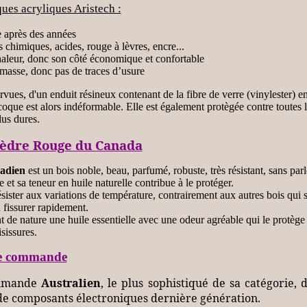
ues acryliques Aristech :
e après des années
s chimiques, acides, rouge à lèvres, encre...
chaleur, donc son côté économique et confortable
a masse, donc pas de traces d’usure
ues, d'un enduit résineux contenant de la fibre de verre (vinylester) ent
que est alors indéformable. Elle est également protègée contre toutes
lus dures.
Cèdre Rouge du Canada
nadien
est un bois noble, beau, parfumé, robuste, très résistant, sans par
e et sa teneur en huile naturelle contribue à le protéger.
sister aux variations de température, contrairement aux autres bois qui 
 fissurer rapidement.
t de nature une huile essentielle avec une odeur agréable qui le protège c
sissures.
e commande
ommande
Australien
, le plus sophistiqué de sa catégorie,
t de composants électroniques dernière génération.