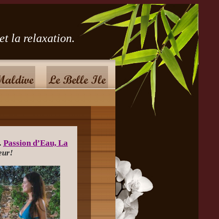
 relaxation.
.
Passion d’Eau, La
eur!